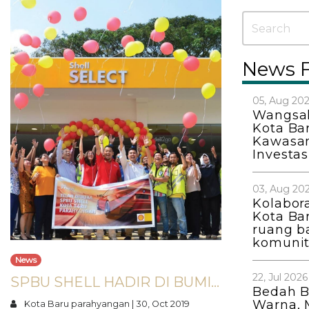
News 
05, Aug 20
Wangsak
Kota Ba
Kawasan
Investa
03, Aug 20
Kolabor
Kota Ba
ruang b
komunit
News
22, Jul 2026
SPBU SHELL HADIR DI BUMI INDRAPRASTA
Bedah B
Warna, 
Kota Baru parahyangan
|
30, Oct 2019