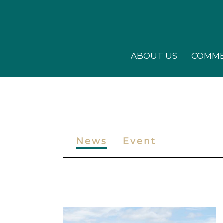
ABOUT US
COMME
News
Event