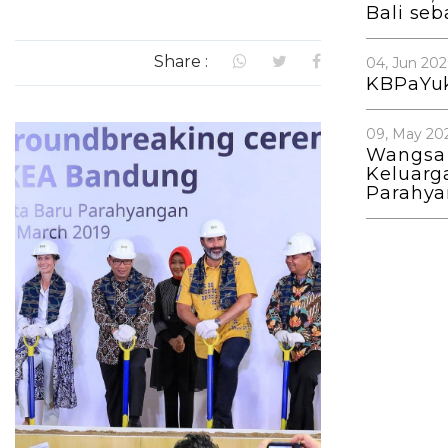
Bali se
Share :
04, Jun 202
KBPaYuk
09, May 20
Wangsa
Keluarg
Parahy