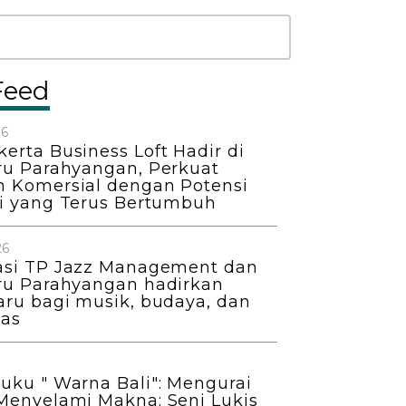
Feed
26
erta Business Loft Hadir di
ru Parahyangan, Perkuat
 Komersial dengan Potensi
si yang Terus Bertumbuh
26
asi TP Jazz Management dan
ru Parahyangan hadirkan
aru bagi musik, budaya, dan
as
uku " Warna Bali": Mengurai
Menyelami Makna: Seni Lukis