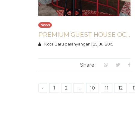
News
PREMIUM GUEST HOUSE OCBC NISP DI BUMI PARANGGELUNG
Kota Baru parahyangan
|
25, Jul 2019
Share :
‹
1
2
...
10
11
12
1