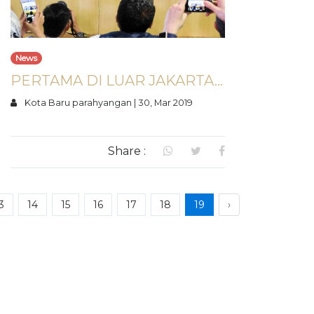
News
PERTAMA DI LUAR JAKARTA, IKEA KOTA BARU PARAHYANGAN
Kota Baru parahyangan
|
30, Mar 2019
Share :
3
14
15
16
17
18
19
›