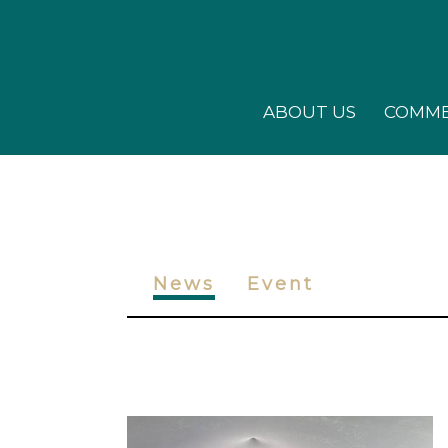
ABOUT US
COMME
News
Event