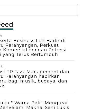
Feed
26
erta Business Loft Hadir di
ru Parahyangan, Perkuat
 Komersial dengan Potensi
si yang Terus Bertumbuh
26
asi TP Jazz Management dan
ru Parahyangan hadirkan
aru bagi musik, budaya, dan
as
uku " Warna Bali": Mengurai
Menyelami Makna: Seni Lukis