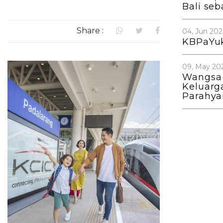
Bali se
Share :
04, Jun 202
KBPaYuk
09, May 20
Wangsa
Keluarg
Parahy