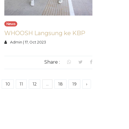
News
WHOOSH Langsung ke KBP
Admin
|
17, Oct 2023
Share :
10
11
12
...
18
19
›