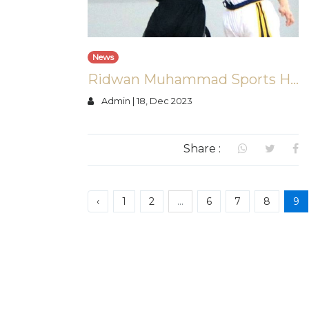
News
Ridwan Muhammad Sports Hall
Admin
|
18, Dec 2023
Share :
‹
1
2
...
6
7
8
9